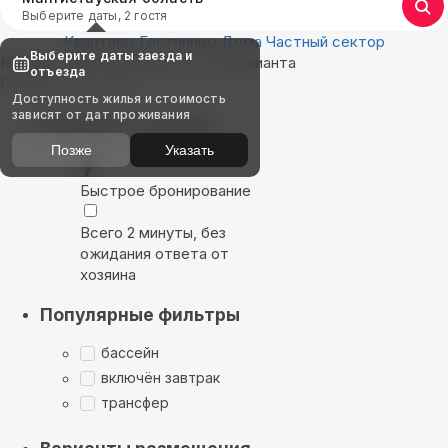
Выберите даты, 2 гостя
Квартиры
Гостиницы
Дома
Частный сектор
Выберите даты заезда и
Найдём, где остановиться : 54 варианта
отъезда
Показать на карте
Доступность жилья и стоимость
зависят от дат проживания
Выбирайте лучшее
Позже
Указать
Быстрое бронирование
Всего 2 минуты, без
ожидания ответа от
хозяина
Популярные фильтры
бассейн
включён завтрак
трансфер